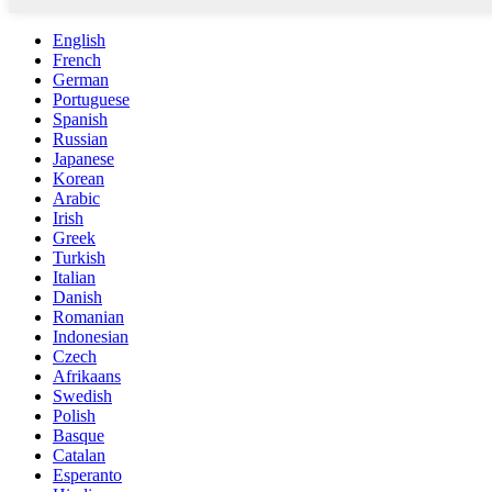
English
French
German
Portuguese
Spanish
Russian
Japanese
Korean
Arabic
Irish
Greek
Turkish
Italian
Danish
Romanian
Indonesian
Czech
Afrikaans
Swedish
Polish
Basque
Catalan
Esperanto