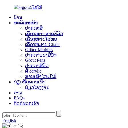
ບ້ານ
ຜະລິດຕະພັນ
ປາກກາສີ
ເຄື່ອງໝາຍອາຄຣີລິກ
ເຄື່ອງໝາຍໂລຫະ
ເຄື່ອງຫມາຍ Chalk
Glitter Markers
ປາກກາແປງສີນໍ້າ
Grout Pens
ປາກກາສີລົດ
ສີ acrylic
ການເຜົາໄຫມ້ໄມ້
ກ່ຽວ​ກັບ​ພວກ​ເຮົາ
ທ່ຽວໂຮງງານ
ຂ່າວ
FAQs
ຕິດ​ຕໍ່​ພວກ​ເຮົາ
English