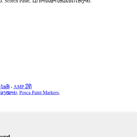
Scorch Paste, ໄມ້ ການເຜົາໄຫມ້ເຮັດໃຫ້ງ່າຍ.
ໄຊທ໌
-
AMP ມືຖື
ື່ອງໝາຍ
,
Posca Paint Markers
,