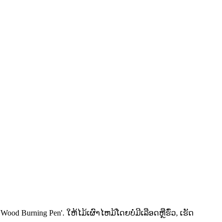
Burning Pen'. ໃຫ້ໄມ້ເຜົາໄຫມ້ໂດຍບໍ່ມີເລືອດຫຼືຮົ່ວ, ເຮັດ