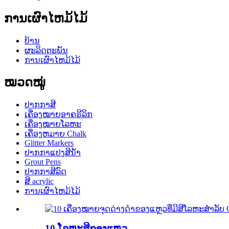
ການເຜົາໄຫມ້ໄມ້
ບ້ານ
ຜະລິດຕະພັນ
ການເຜົາໄຫມ້ໄມ້
ໝວດໝູ່
ປາກກາສີ
ເຄື່ອງໝາຍອາຄຣີລິກ
ເຄື່ອງໝາຍໂລຫະ
ເຄື່ອງຫມາຍ Chalk
Glitter Markers
ປາກກາແປງສີນໍ້າ
Grout Pens
ປາກກາສີລົດ
ສີ acrylic
ການເຜົາໄຫມ້ໄມ້
10 ໂລຫະສີຂອງແຫຼວ ...