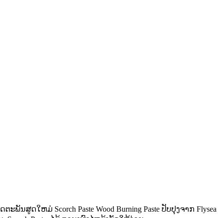
ູດໃຫມ່ Scorch Paste Wood Burning Paste ປັບປຸງຈາກ Flysea Wood 