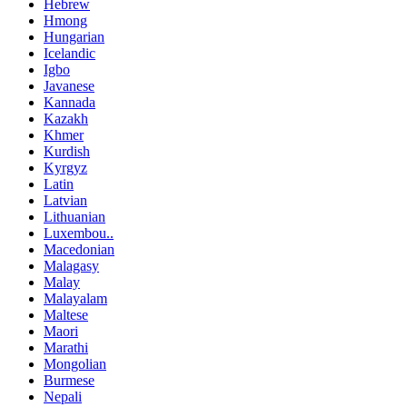
Hebrew
Hmong
Hungarian
Icelandic
Igbo
Javanese
Kannada
Kazakh
Khmer
Kurdish
Kyrgyz
Latin
Latvian
Lithuanian
Luxembou..
Macedonian
Malagasy
Malay
Malayalam
Maltese
Maori
Marathi
Mongolian
Burmese
Nepali