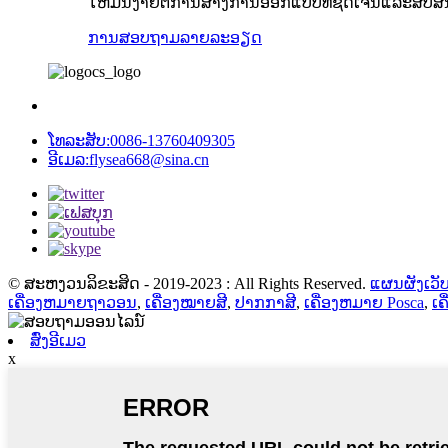
ໃຫ້ມັນງ່າຍຕໍ່ການສ້າງການອອກແບບທີ່ຊັດເຈນແລະສັບສົນ. 
ການສອບຖາມ
ລາຍລະອຽດ
ໂທລະສັບ:
0086-13760409305
ອີເມລ:
flysea668@sina.cn
© ສະຫງວນລິຂະສິດ - 2019-2023 : All Rights Reserved.
ແຜນຜັງເວັບ
ເຄື່ອງຫມາຍຖາວອນ
,
ເຄື່ອງໝາຍສີ
,
ປາກກາສີ
,
ເຄື່ອງຫມາຍ Posca
,
ເຄ
ສົ່ງອີເມວ
x